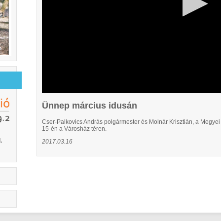
Ünnep március idusán
Cser-Palkovics András polgármester és Molnár Krisztián, a Megye
15-én a Városház téren.
.
2017.03.16