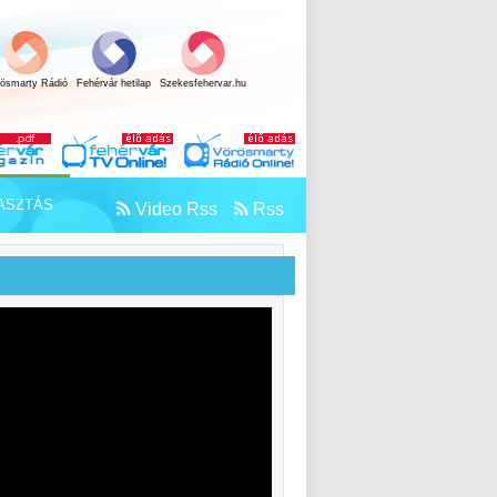
rösmarty Rádió
Fehérvár hetilap
Szekesfehervar.hu
ASZTÁS
Video Rss
Rss