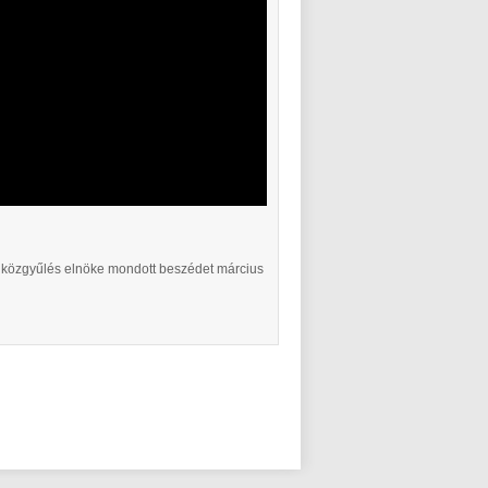
i közgyűlés elnöke mondott beszédet március