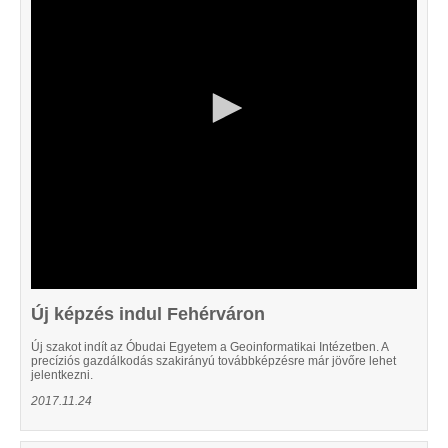
46
seconds
Új képzés indul Fehérváron
Új szakot indít az Óbudai Egyetem a Geoinformatikai Intézetben. A
precíziós gazdálkodás szakirányú továbbképzésre már jövőre lehet
jelentkezni.
2017.11.24