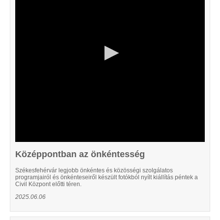
13
seconds
Középpontban az önkéntesség
Székesfehérvár legjobb önkéntes és közösségi szolgálatos
programjairól és önkénteseiről készült fotókból nyílt kiállítás péntek a
Civil Központ előtti téren.
2025.06.06