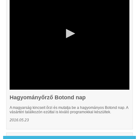
46
seconds
Hagyományőrző Botond nap
A magyarság kincseit őrzi és mutatja be a hagyományos Botond nap. A
vásártéri találkozón ezúttal is kiváló programokkal készültek.
2016.05.23