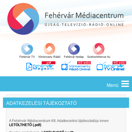
Fehérvár TV
Vörösmarty Rádió
Fehérvár hetilap
Szekesfehervar.hu
Menü
ADATKEZELÉSI TÁJÉKOZTATÓ
A Fehérvár Médiacentrum Kft. Adatkezelési tájékoztatója innen
LETÖLTHETŐ (.pdf)