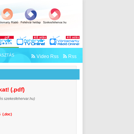
rösmarty Rádió
Fehérvár hetilap
Szekesfehervar.hu
ASZTÁS
Video Rss
Rss
at! (.pdf)
és szekesfehervar.hu)
 (.doc
)