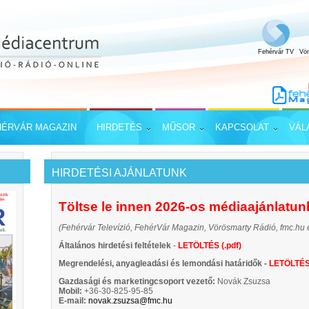
Fehérvár TV
Vö
HÉRVÁR MAGAZIN
HIRDETÉS
MŰSOR
KAPCSOLAT
VÁL
HIRDETÉSI AJÁNLATUNK
Töltse le innen 2026-os médiaajánlatunk
(Fehérvár Televízió, FehérVár Magazin, Vörösmarty Rádió, fmc.hu 
Általános hirdetési feltételek
-
LETÖLTÉS (.pdf)
Megrendelési, anyagleadási és lemondási határidők -
LETÖLTÉS
Gazdasági és marketingcsoport vezető:
Novák Zsuzsa
Mobil:
+36-30-825-95-85
E-mail:
novak.zsuzsa@fmc.hu