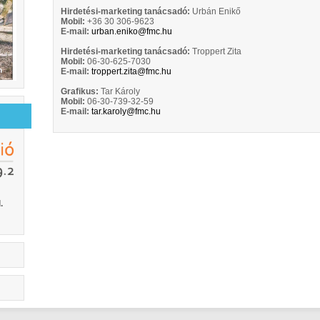
Hirdetési-marketing tanácsadó:
Urbán Enikő
Mobil:
+36 30 306-9623
E-mail:
urban.eniko@fmc.hu
Hirdetési-marketing tanácsadó:
Troppert Zita
Mobil:
06-30-625-7030
E-mail:
troppert.zita@fmc.hu
Grafikus:
Tar Károly
Mobil:
06-30-739-32-59
E-mail:
tar.karoly@fmc.hu
.