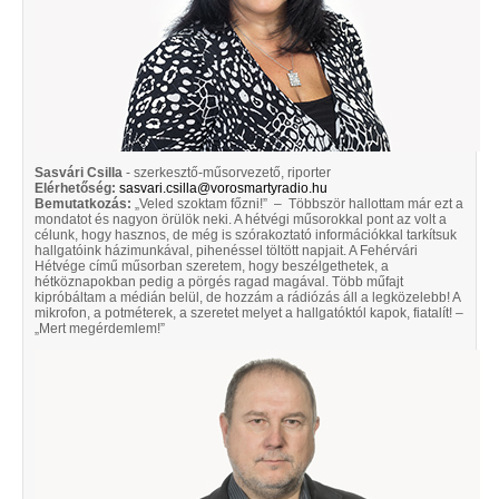
Sasvári Csilla
- szerkesztő-műsorvezető, riporter
Elérhetőség:
sasvari.csilla@vorosmartyradio.hu
Bemutatkozás:
„Veled szoktam főzni!” – Többször hallottam már ezt a
mondatot és nagyon örülök neki. A hétvégi műsorokkal pont az volt a
célunk, hogy hasznos, de még is szórakoztató információkkal tarkítsuk
hallgatóink házimunkával, pihenéssel töltött napjait. A Fehérvári
Hétvége című műsorban szeretem, hogy beszélgethetek, a
hétköznapokban pedig a pörgés ragad magával. Több műfajt
kipróbáltam a médián belül, de hozzám a rádiózás áll a legközelebb! A
mikrofon, a potméterek, a szeretet melyet a hallgatóktól kapok, fiatalít! –
„Mert megérdemlem!”