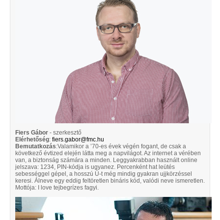
Fiers Gábor
- szerkesztő
Elérhetőség
:
fiers.gabor@fmc.hu
Bemutatkozás
:Valamikor a ’70-es évek végén fogant, de csak a
következő évtized elején látta meg a napvilágot. Az internet a vérében
van, a biztonság számára a minden. Leggyakrabban használt online
jelszava: 1234, PIN-kódja is ugyanez. Percenként hat leütés
sebességgel gépel, a hosszú Ú-t még mindig gyakran ujjkörzéssel
keresi. Álneve egy eddig feltöretlen bináris kód, valódi neve ismeretlen.
Mottója: I love tejbegrízes fagyi.