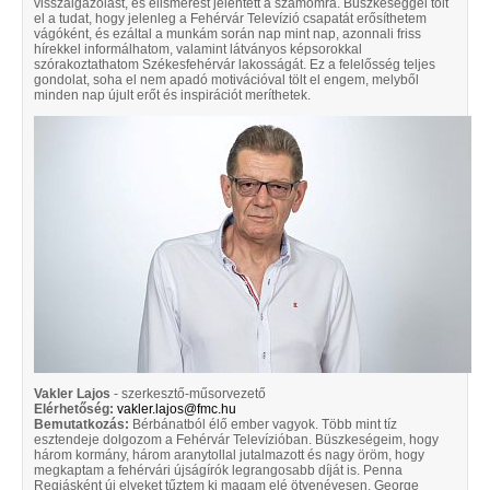
visszaigazolást, és elismerést jelentett a számomra. Büszkeséggel tölt
el a tudat, hogy jelenleg a Fehérvár Televízió csapatát erősíthetem
vágóként, és ezáltal a munkám során nap mint nap, azonnali friss
hírekkel informálhatom, valamint látványos képsorokkal
szórakoztathatom Székesfehérvár lakosságát. Ez a felelősség teljes
gondolat, soha el nem apadó motivációval tölt el engem, melyből
minden nap újult erőt és inspirációt meríthetek.
Vakler Lajos
- szerkesztő-műsorvezető
Elérhetőség:
vakler.lajos@fmc.hu
Bemutatkozás:
Bérbánatból élő ember vagyok. Több mint tíz
esztendeje dolgozom a Fehérvár Televízióban. Büszkeségeim, hogy
három kormány, három aranytollal jutalmazott és nagy öröm, hogy
megkaptam a fehérvári újságírók legrangosabb díját is. Penna
Regiásként új elveket tűztem ki magam elé ötvenévesen. George