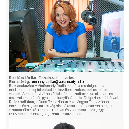
Romhányi Anikó
- főszerkesztő-helyettes
Elérhetőség:
romhanyi.aniko@vorosmartyradio.hu
Bemutatkozás:
A Vörösmarty Rádió indulása óta dolgozom a
médiumban, még főiskolásként kezdtem szerkeszteni és műsort
vezetni. A Kodolányi János Főiskolán beszédtechnikát oktattam és
részt vettem a rádiós gyakorlat irányításában is. Dolgoztam a fehérvári
Reflex rádióban, a Duna Televízióban és a Magyar Televízióban,
emellett évekig tanítottam végzős diákokat a médiaismeret alapjaira.
Szabadidőmet két fiammal, Danival és Zsombival töltöm, együtt
fedezzük fel az ország legszebb túraútvonalait.