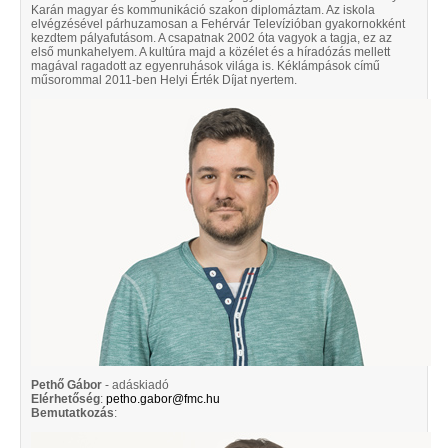
Karán magyar és kommunikáció szakon diplomáztam. Az iskola
elvégzésével párhuzamosan a Fehérvár Televízióban gyakornokként
kezdtem pályafutásom. A csapatnak 2002 óta vagyok a tagja, ez az
első munkahelyem. A kultúra majd a közélet és a híradózás mellett
magával ragadott az egyenruhások világa is. Kéklámpások című
műsorommal 2011-ben Helyi Érték Díjat nyertem.
Pethő Gábor
- adáskiadó
Elérhetőség
:
petho.gabor@fmc.hu
Bemutatkozás
: