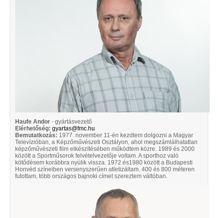
Haufe Andor
- gyártásvezető
Elérhetőség:
gyartas@fmc.hu
Bemutatkozás:
1977. november 11-én kezdtem dolgozni a Magyar
Televízióban, a Képzőművészeti Osztályon, ahol megszámlálhatatlan
képzőművészeti film elkészítésében működtem közre. 1989 és 2000
között a Sportműsorok felvételvezetője voltam. A sporthoz való
kötődésem korábbra nyúlik vissza. 1972 és1980 között a Budapesti
Honvéd színeiben versenyszerűen atletizáltam. 400 és 800 méteren
futottam, több országos bajnoki címet szereztem váltóban.