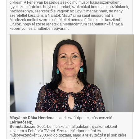
cikkeim. A Fehérvári beszélgetések című műsor háziasszonyaként
igyekszem érdekes helyi embereket, szakmákat bemutatni nézőinknek,
háziasszonya, szerkesztője vagyok az Együtt magazinnak, de nagy
szeretettel készítem, a Nálatok Mizu? című saját műsoromat is.
Mindezek mellett szeretek értékeket bemutató filmeket is készíteni.
Örülök, hogy részese lehetek a Médiacentrum csapatmunkájának a
képernyőn és a háttérben egyaránt.
Mátyásné Rába Henrietta
- szerkesztő-riporter, műsorvezető
Elérhetőség
:
Bemutatkozás
: 2001-ben főiskolai hallgatóként, gyakornokként
kezdtem a Fehérvár TV-nél. Szerkesztő-riporterként és
műsorvezetőként 2003-ig dolgoztam, majd a televíziózást jó sok időre