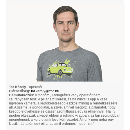
Tar Károly
- operatőr
Elérhetőség:
tar.karoly@fmc.hu
Bemutatkozás:
A mottóm „A fotográfus vagy operatőr nem
célirányosan tesz. A pillanatot keresi, és ha nincs is épp a keze
ügyében kamera, a legtökéletesebb eszköz mindig a rendelkezésére
áll. A szeme, a gondolatai, a szíve, amivel megőrzi a pillanatot, hogy
később elővehesse és összehasonlíthassa egy új élménnyel. Ha ily
módon eltesszük a képet ebben a rohanó világban, az tán segít jobban
megértenünk a körülöttünk lévő környezetet. Álljunk meg néha egy
kicsit, hátha jön egy pillanat, amit érdemes megőrizni.”