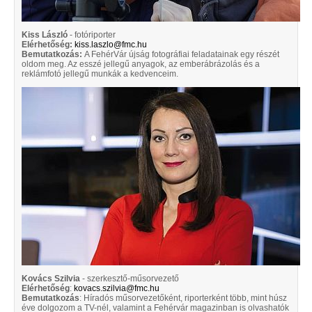
Kiss László
- fotóriporter
Elérhetőség:
kiss.laszlo@fmc.hu
Bemutatkozás:
A FehérVár újság fotográfiai feladatainak egy részét
oldom meg. Az esszé jellegű anyagok, az emberábrázolás és a
reklámfotó jellegű munkák a kedvenceim.
Kovács Szilvia
- szerkesztő-műsorvezető
Elérhetőség
:
kovacs.szilvia@fmc.hu
Bemutatkozás
: Híradós műsorvezetőként, riporterként több, mint húsz
éve dolgozom a TV-nél, valamint a Fehérvár magazinban is olvashatók