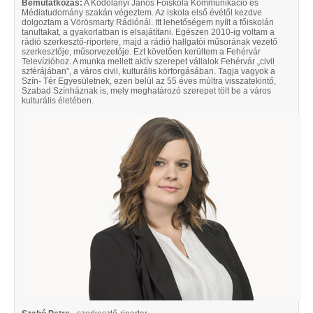
Bemutatkozás:
A Kodolányi János Főiskola Kommunikáció és
Médiatudomány szakán végeztem. Az iskola első évétől kezdve
dolgoztam a Vörösmarty Rádiónál. Itt lehetőségem nyílt a főiskolán
tanultakat, a gyakorlatban is elsajátítani. Egészen 2010-ig voltam a
rádió szerkesztő-riportere, majd a rádió hallgatói műsorának vezető
szerkesztője, műsorvezetője. Ezt követően kerültem a Fehérvár
Televízióhoz. A munka mellett aktív szerepet vállalok Fehérvár „civil
szférájában”, a város civil, kulturális körforgásában. Tagja vagyok a
Szín- Tér Egyesületnek, ezen belül az 55 éves múltra visszatekintő,
Szabad Színháznak is, mely meghatározó szerepet tölt be a város
kulturális életében.