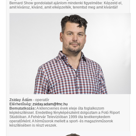
Bernard Show gondolatait ajánlom mindenki figyelmébe: Képzeld el,
amit kívánsz, kívánd, amit elképzelték, teremtsd meg amit kívántál!
Zsiday Ádám
- operatőr
Elérhetőség:
zsiday.adam@fmc.hu
Bemutatkozás:
A kilencvenes évek eleje óta foglalkozom
képkészítéssel. Eredetileg fényképészként dolgoztam a Fotó Riport
Stúdióban. A Fehérvár Televízióban 1999 óta tevékenykedem
operatőrként. A hírműsorok mellett a sport- és magazinműsorok
készítésében is részt veszek.