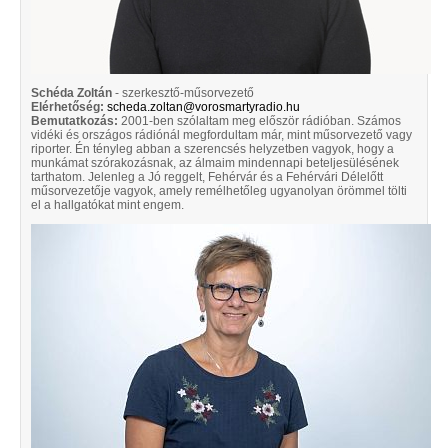
Schéda Zoltán
- szerkesztő-műsorvezető
Elérhetőség:
scheda.zoltan@vorosmartyradio.hu
Bemutatkozás:
2001-ben szólaltam meg először rádióban. Számos
vidéki és országos rádiónál megfordultam már, mint műsorvezető vagy
riporter. Én tényleg abban a szerencsés helyzetben vagyok, hogy a
munkámat szórakozásnak, az álmaim mindennapi beteljesülésének
tarthatom. Jelenleg a Jó reggelt, Fehérvár és a Fehérvári Délelőtt
műsorvezetője vagyok, amely remélhetőleg ugyanolyan örömmel tölti
el a hallgatókat mint engem.