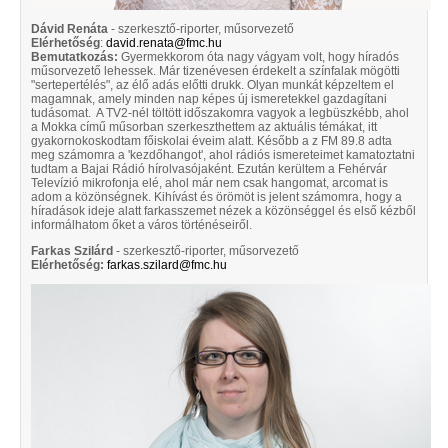
Dávid Renáta
- szerkesztő-riporter, műsorvezető
Elérhetőség
:
david.renata@fmc.hu
Bemutatkozás:
Gyermekkorom óta nagy vágyam volt, hogy híradós
műsorvezető lehessek. Már tizenévesen érdekelt a színfalak mögötti
"sertepertélés", az élő adás előtti drukk. Olyan munkát képzeltem el
magamnak, amely minden nap képes új ismeretekkel gazdagítani
tudásomat. A TV2-nél töltött időszakomra vagyok a legbüszkébb, ahol
a Mokka című műsorban szerkeszthettem az aktuális témákat, itt
gyakornokoskodtam főiskolai éveim alatt. Később a z FM 89.8 adta
meg számomra a 'kezdőhangot', ahol rádiós ismereteimet kamatoztatni
tudtam a Bajai Rádió hírolvasójaként. Ezután kerültem a Fehérvár
Televízió mikrofonja elé, ahol már nem csak hangomat, arcomat is
adom a közönségnek. Kihívást és örömöt is jelent számomra, hogy a
híradások ideje alatt farkasszemet nézek a közönséggel és első kézből
informálhatom őket a város történéseiről.
Farkas Szilárd
- szerkesztő-riporter, műsorvezető
Elérhetőség:
farkas.szilard@fmc.hu