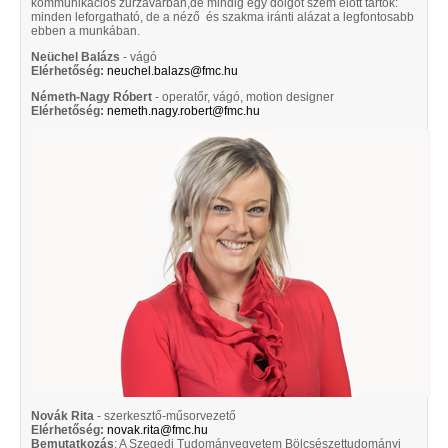
kommunikációs zűrzavarban,de mindig egy dolgot szem előtt tartok:
minden leforgatható, de a néző és szakma iránti alázat a legfontosabb
ebben a munkában.
Neüchel Balázs
- vágó
Elérhetőség:
neuchel.balazs@fmc.hu
Németh-Nagy Róbert
- operatőr, vágó, motion designer
Elérhetőség:
nemeth.nagy.robert@fmc.hu
Novák Rita
- szerkesztő-műsorvezető
Elérhetőség:
novak.rita@fmc.hu
Bemutatkozás
: A Szegedi Tudományegyetem Bölcsészettudományi