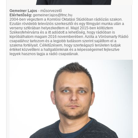
Gemeiner Lajos
- műsorvezető
Elérhetőség:
gemeiner.lajos@fmc.hu
2004-ben végeztem a Komlósi Oktatási Stúdióban rádiózás szakon.
Ezután rövidebb televíziós szerkesztői és egy filmgyári munka után a
verseny szférában helyezkedtem el. Majd 2015-ben költöztem
Székesfehérvárra és a itt adódott a lehetőség, hogy rádióban is
kipróbálhatom magam 2016 novemberében. Azóta a Vörösmarty Rádió
csapatához tartozom és a legjobb tudásom szerint sajátítom el a
szakma fortélyait. Célkitűzésem, hogy szerteágazó területen tudjak
értéket közvetíteni a hallgatóinknak és a képességeimet fejlesztve
legyek hasznos tagja a rádió csapatának.