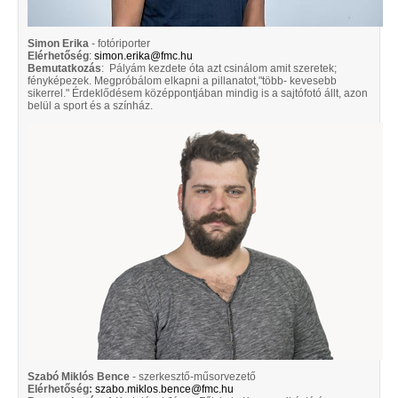
Simon Erika
- fotóriporter
Elérhetőség
:
simon.erika@fmc.hu
Bemutatkozás
: Pályám kezdete óta azt csinálom amit szeretek;
fényképezek. Megpróbálom elkapni a pillanatot,"több- kevesebb
sikerrel." Érdeklődésem középpontjában mindig is a sajtófotó állt, azon
belül a sport és a színház.
Szabó Miklós Bence
- szerkesztő-műsorvezető
Elérhetőség:
szabo.miklos.bence@fmc.hu