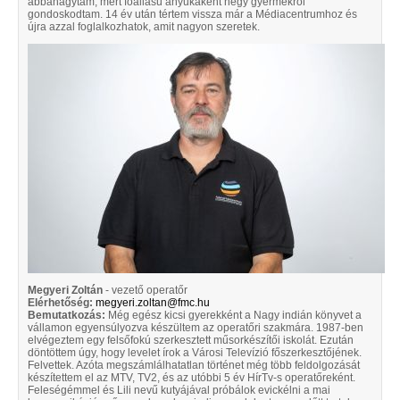
abbahagytam, mert főállású anyukaként négy gyermekről
gondoskodtam. 14 év után tértem vissza már a Médiacentrumhoz és
újra azzal foglalkozhatok, amit nagyon szeretek.
Megyeri Zoltán
- vezető operatőr
Elérhetőség:
megyeri.zoltan@fmc.hu
Bemutatkozás:
Még egész kicsi gyerekként a Nagy indián könyvet a
vállamon egyensúlyozva készültem az operatőri szakmára. 1987-ben
elvégeztem egy felsőfokú szerkesztett műsorkészítői iskolát. Ezután
döntöttem úgy, hogy levelet írok a Városi Televízió főszerkesztőjének.
Felvettek. Azóta megszámlálhatatlan történet még több feldolgozását
készítettem el az MTV, TV2, és az utóbbi 5 év HírTv-s operatőreként.
Feleségémmel és Lili nevű kutyájával próbálok evickélni a mai