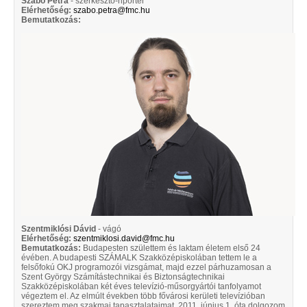
Szabó Petra
- szerkesztő-riporter
Elérhetőség:
szabo.petra@fmc.hu
Bemutatkozás:
Szentmiklósi Dávid
- vágó
Elérhetőség:
szentmiklosi.david@fmc.hu
Bemutatkozás:
Budapesten születtem és laktam életem első 24
évében. A budapesti SZÁMALK Szakközépiskolában tettem le a
felsőfokú OKJ programozói vizsgámat, majd ezzel párhuzamosan a
Szent György Számítástechnikai és Biztonságtechnikai
Szakközépiskolában két éves televízió-műsorgyártói tanfolyamot
végeztem el. Az elmúlt években több fővárosi kerületi televízióban
szereztem meg szakmai tapasztalataimat. 2011. június 1. óta dolgozom