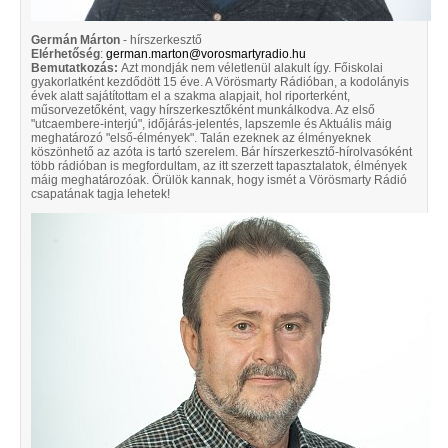
Germán Márton
-
hírszerkesztő
Elérhetőség
:
german.marton@vorosmartyradio.hu
Bemutatkozás:
Azt mondják nem véletlenül alakult így. Főiskolai
gyakorlatként kezdődött 15 éve. A Vörösmarty Rádióban, a kodolányis
évek alatt sajátítottam el a szakma alapjait, hol riporterként,
műsorvezetőként, vagy hírszerkesztőként munkálkodva. Az első
"utcaembere-interjú", időjárás-jelentés, lapszemle és Aktuális máig
meghatározó "első-élmények". Talán ezeknek az élményeknek
köszönhető az azóta is tartó szerelem. Bár hírszerkesztő-hírolvasóként
több rádióban is megfordultam, az itt szerzett tapasztalatok, élmények
máig meghatározóak. Örülök kannak, hogy ismét a Vörösmarty Rádió
csapatának tagja lehetek!