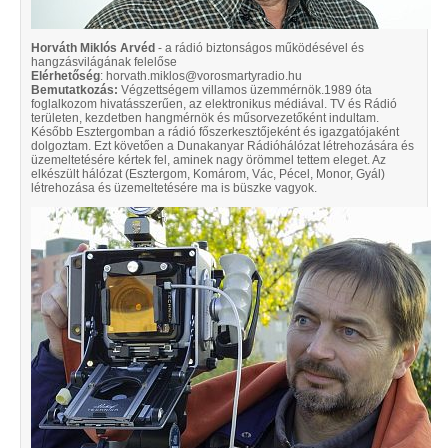
Horváth Miklós Arvéd
- a rádió biztonságos működésével és
hangzásvilágának felelőse
Elérhetőség
: horvath.miklos@vorosmartyradio.hu
Bemutatkozás:
Végzettségem villamos üzemmérnök.1989 óta
foglalkozom hivatásszerűen, az elektronikus médiával. TV és Rádió
területen, kezdetben hangmérnök és műsorvezetőként indultam.
Később Esztergomban a rádió főszerkesztőjeként és igazgatójaként
dolgoztam. Ezt követően a Dunakanyar Rádióhálózat létrehozására és
üzemeltetésére kértek fel, aminek nagy örömmel tettem eleget. Az
elkészült hálózat (Esztergom, Komárom, Vác, Pécel, Monor, Gyál)
létrehozása és üzemeltetésére ma is büszke vagyok.