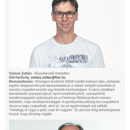
Somos Zoltán
- főszerkesztő-helyettes
Elérhetőség
:
somos.zoltan@fmc.hu
Bemutatkozás
: Országos tévéknél töltött másfél évtized után, olimpiák,
egyéb világesemények tapasztalatával a hátam mögött szeretnék jó
sportos csapatot vezetni egy kisebb közösségben. A város életében
kiemelkedő szerepet játszó sport eredményeiről, szereplőiről,
mindennapjairól számolunk be a Fehérvár Médiacentrum összes
felületén, napi rendszerességgel. A sportszerkesztőség kis csapatként
része a nagy csapatnak, ahol jó, ha az egyéniségek azt vallják:
"mindegy ki rúgja a gólt, csak én rúgjam". És persze elég tehetségesek
hozzá, hogy tényleg rúgják.