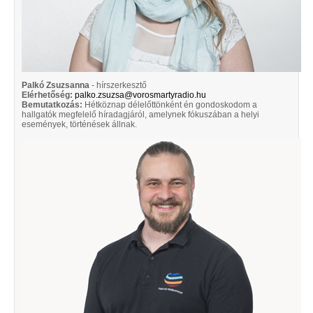
Palkó Zsuzsanna
- hírszerkesztő
Elérhetőség:
palko.zsuzsa@vorosmartyradio.hu
Bemutatkozás:
Hétköznap délelőttönként én gondoskodom a
hallgatók megfelelő híradagjáról, amelynek fókuszában a helyi
események, történések állnak.