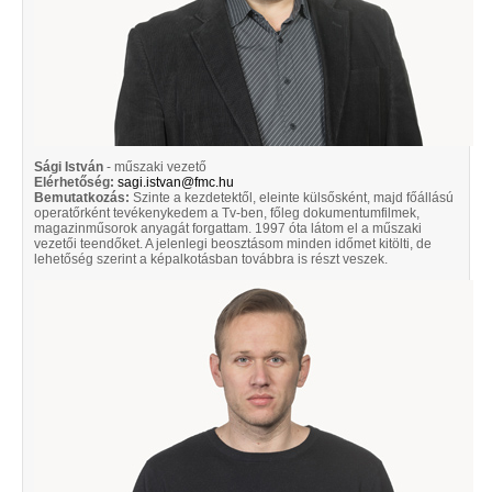
Sági István
- műszaki vezető
Elérhetőség:
sagi.istvan@fmc.hu
Bemutatkozás:
Szinte a kezdetektől, eleinte külsősként, majd főállású
operatőrként tevékenykedem a Tv-ben, főleg dokumentumfilmek,
magazinműsorok anyagát forgattam. 1997 óta látom el a műszaki
vezetői teendőket. A jelenlegi beosztásom minden időmet kitölti, de
lehetőség szerint a képalkotásban továbbra is részt veszek.