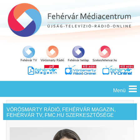
Fehérvár TV
Vörösmarty Rádió
Fehérvár hetilap
Szekesfehervar.hu
Menü
VÖRÖSMARTY RÁDIÓ, FEHÉRVÁR MAGAZIN,
FEHÉRVÁR TV, FMC.HU SZERKESZTŐSÉGE