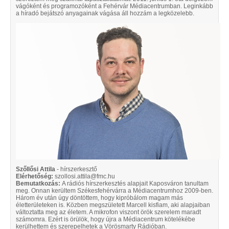
vágóként és programozóként a Fehérvár Médiacentrumban. Leginkább
a híradó bejátszó anyagainak vágása áll hozzám a legközelebb.
Szőllősi Attila
- hírszerkesztő
Elérhetőség:
szollosi.attila@fmc.hu
Bemutatkozás:
A rádiós hírszerkesztés alapjait Kaposváron tanultam
meg. Onnan kerültem Székesfehérvárra a Médiacentrumhoz 2009-ben.
Három év után úgy döntöttem, hogy kipróbálom magam más
életterületeken is. Közben megszületett Marcell kisfiam, aki alapjaiban
változtatta meg az életem. A mikrofon viszont örök szerelem maradt
számomra. Ezért is örülök, hogy újra a Médiacentrum kötelékébe
kerülhettem és szerepelhetek a Vörösmarty Rádióban.