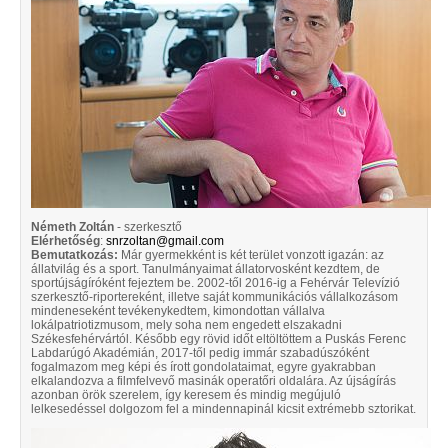
Németh Zoltán
- szerkesztő
Elérhetőség
:
snrzoltan@gmail.com
Bemutatkozás:
Már gyermekként is két terület vonzott igazán: az
állatvilág és a sport. Tanulmányaimat állatorvosként kezdtem, de
sportújságíróként fejeztem be. 2002-től 2016-ig a Fehérvár Televízió
szerkesztő-riportereként, illetve saját kommunikációs vállalkozásom
mindeneseként tevékenykedtem, kimondottan vállalva
lokálpatriotizmusom, mely soha nem engedett elszakadni
Székesfehérvártól. Később egy rövid időt eltöltöttem a Puskás Ferenc
Labdarúgó Akadémián, 2017-től pedig immár szabadúszóként
fogalmazom meg képi és írott gondolataimat, egyre gyakrabban
elkalandozva a filmfelvevő masinák operatőri oldalára. Az újságírás
azonban örök szerelem, így keresem és mindig megújuló
lelkesedéssel dolgozom fel a mindennapinál kicsit extrémebb sztorikat.