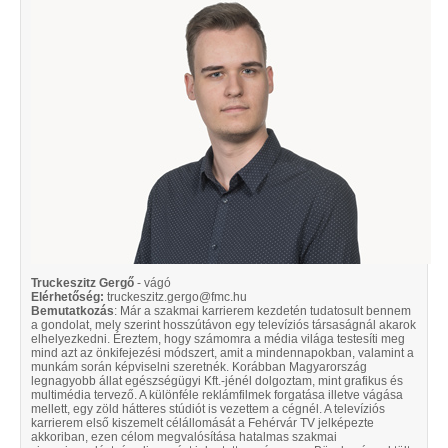
Truckeszitz Gergő
- vágó
Elérhetőség:
truckeszitz.gergo@fmc.hu
Bemutatkozás
: Már a szakmai karrierem kezdetén tudatosult bennem
a gondolat, mely szerint hosszútávon egy televíziós társaságnál akarok
elhelyezkedni. Éreztem, hogy számomra a média világa testesíti meg
mind azt az önkifejezési módszert, amit a mindennapokban, valamint a
munkám során képviselni szeretnék. Korábban Magyarország
legnagyobb állat egészségügyi Kft.-jénél dolgoztam, mint grafikus és
multimédia tervező. A különféle reklámfilmek forgatása illetve vágása
mellett, egy zöld hátteres stúdiót is vezettem a cégnél. A televíziós
karrierem első kiszemelt célállomását a Fehérvár TV jelképezte
akkoriban, ezen célom megvalósítása hatalmas szakmai