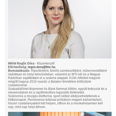
Wéhli Regős Dóra
- főszerkesztő
Elérhetőség:
regos.dora@fmc.hu
Bemutatkozás
: Riporterként, felelős szerkesztőként, műsorvezetőként
rádiókban és helyi televíziókban, valamint az MTI-nél és a Magyar
Rádióban sajátítottam el a szakma alapjait. A Dél-Alföldet magunk
mögött hagyva 2016 nyarán a Balaton felvidékre költöztünk
családommal.
Szabadidőmet férjemmel és Bánk fiammal töltöm, együtt fedezzük fel a
meseirodalom és a rajzfilmkultúra legszebb történeteit.
Számomra a mozgás életforma: sport nélkül elképzelhetetlenek a
hétköznapok. Rendszeres futással próbálom magam karbantartani,
hiszen családanyaként két helyen, otthon és a munkahelyemen kell
nap, mint nap helyt állnom.