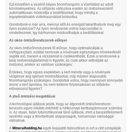
Ezt követően a vezérlő képes finomhangolni a vízellátást az adott
körülményekhez. Az időjárás változása esetén az öntözésvezérlő
automatikusan módosítja a beállításokat, hogy mindig a
legoptimálisabb vízfelhasználást biztosítsa.
Gondoltunk-e már arra, mennyi időt és energiát takaríthatunk meg egy
ilyen eszközzel? Az ilyen rendszerek online kapcsolattal is
rendelkeznek, így bárhonnan módosíthatjuk a beállításokat.
Az okos öntözőrendszerek előnyei
Az okos öntözőrendszerek fő előnye, hogy optimalizálják a
vízfogyasztást, ezáltal nemcsak a növények egészséges növekedését
segítik elő, hanem a vízszámlát is csökkenthetik. Ezek a rendszerek a
talaj nedvességtartalmát is figyelik, és csak akkor aktiválják az
öntözést, amikor az valóban szükséges.
Érdekes, hogy egyes esetekben a kert mérete vagy a növények
vízigénye alig igényel módosításokat, míg máskor alaposabb
finomhangolás szükséges. Gondoltuk volna, hogy mennyivel könnyebb
lenne a kert ápolása, ha nem kellene folyamatosan az időjárás-
előrejelzést figyelni?
A jövő öntözési megoldásai
A technológiai újítások jelzik, hogy az átgondolt öntözőrendszer-
tervezés egyre inkább elérhető a hétköznapi kerttulajdonosok számára
is. Az olyan, talán futurisztikusnak tűnő újítások, mint a beszédfelismerő
vezérlés vagy a fenntartható alapanyagok, hamarosan valósággá
válhatnak.
A
Mineralholding.hu
egyik legújabb fejlesztései is ezt a célt szolgálják,