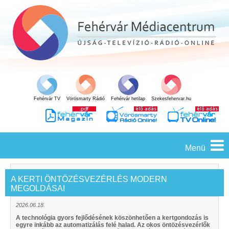
Fehérvár TV
Vörösmarty Rádió
Fehérvár hetilap
Szekesfehervar.hu
Menü
A KERTI ÖNTÖZÉSVEZÉRLÉS MODERN
MEGOLDÁSAI
2026.06.18.
A technológia gyors fejlődésének köszönhetően a kertgondozás is
egyre inkább az automatizálás felé halad. Az okos öntözésvezérlők