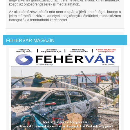
hogy a kertek gondozását új szintre emeljék. Az általuk kínált termékek
között az öntözőrendszerek is megtalálhatók.
Az okos öntözésvezérlők már nem csupán a jövő lehetőségei, hanem a
jelen elérhető eszközei, amelyek megkönnyítik életünket, mindeközben
támogatják a fenntartható kertészetet.
FEHÉRVÁR MAGAZIN