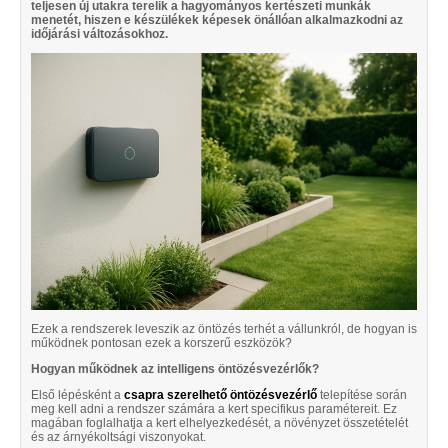
teljesen új utakra terelik a hagyományos kertészeti munkák
menetét, hiszen e készülékek képesek önállóan alkalmazkodni az
időjárási változásokhoz.
Ezek a rendszerek leveszik az öntözés terhét a vállunkról, de hogyan is
működnek pontosan ezek a korszerű eszközök?
Hogyan működnek az intelligens öntözésvezérlők?
Első lépésként a
csapra szerelhető öntözésvezérlő
telepítése során
meg kell adni a rendszer számára a kert specifikus paramétereit. Ez
magában foglalhatja a kert elhelyezkedését, a növényzet összetételét
és az árnyékoltsági viszonyokat.