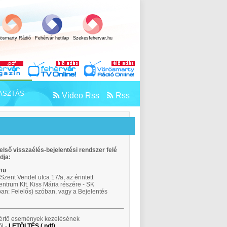
rösmarty Rádió
Fehérvár hetilap
Szekesfehervar.hu
ASZTÁS
Video Rss
Rss
első visszaélés-bejelentési rendszer felé
dja:
.hu
zent Vendel utca 17/a, az érintett
ntrum Kft. Kiss Mária részére - SK
n: Felelős) szóban, vagy a Bejelentés
t sértő események kezelésének
l -
LETÖLTÉS (.pdf)