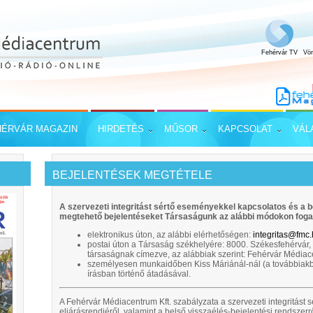
Fehérvár TV
Vö
HÉRVÁR MAGAZIN
HIRDETÉS
MŰSOR
KAPCSOLAT
VÁL
BEJELENTÉSEK MEGTÉTELE
A szervezeti integritást sértő eseményekkel kapcsolatos és a b
megtehető bejelentéseket Társaságunk az alábbi módokon foga
elektronikus úton, az alábbi elérhetőségen:
integritas@fmc
postai úton a Társaság székhelyére: 8000. Székesfehérvár, S
társaságnak címezve, az alábbiak szerint: Fehérvár Médiace
személyesen munkaidőben Kiss Máriánál-nál (a továbbiakba
írásban történő átadásával.
A Fehérvár Médiacentrum Kft. szabályzata a szervezeti integritás
eljárásrendjéről, valamint a belső visszaélés-bejelentési rendszerrő