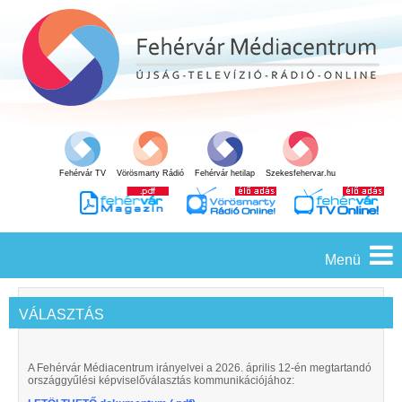
Fehérvár TV
Vörösmarty Rádió
Fehérvár hetilap
Szekesfehervar.hu
Menü
VÁLASZTÁS
A Fehérvár Médiacentrum irányelvei a 2026. április 12-én megtartandó
országgyűlési képviselőválasztás kommunikációjához: