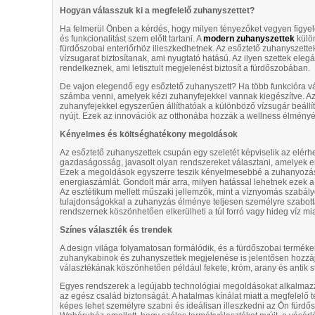
Hogyan válasszuk ki a megfelelő zuhanyszettet?
Ha felmerül Önben a kérdés, hogy milyen tényezőket vegyen figyel
és funkcionalitást szem előtt tartani.
A
modern zuhanyszettek
külön
fürdőszobai enteriőrhöz illeszkedhetnek. Az esőztető zuhanyszette
vízsugarat biztosítanak, ami nyugtató hatású. Az ilyen szettek elegá
rendelkeznek, ami letisztult megjelenést biztosít a fürdőszobában.
De vajon elegendő egy esőztető zuhanyszett? Ha több funkcióra vá
számba venni, amelyek kézi zuhanyfejekkel vannak kiegészítve. Az
zuhanyfejekkel egyszerűen állíthatóak a különböző vízsugár beállí
nyújt. Ezek az innovációk az otthonába hozzák a wellness élményé
Kényelmes és költséghatékony megoldások
Az esőztető zuhanyszettek csupán egy szeletét képviselik az elérh
gazdaságosság, javasolt olyan rendszereket választani, amelyek
Ezek a megoldások egyszerre teszik kényelmesebbé a zuhanyozást 
energiaszámlát. Gondolt már arra, milyen hatással lehetnek ezek
Az esztétikum mellett műszaki jellemzők, mint a víznyomás szabály
tulajdonságokkal a zuhanyzás élménye teljesen személyre szabottá 
rendszernek köszönhetően elkerülheti a túl forró vagy hideg víz mia
Színes választék és trendek
A design világa folyamatosan formálódik, és a fürdőszobai terméke
zuhanykabinok és zuhanyszettek megjelenése is jelentősen hozzáj
választékának köszönhetően például fekete, króm, arany és antik st
Egyes rendszerek a legújabb technológiai megoldásokat alkalmazz
az egész család biztonságát. A hatalmas kínálat miatt a megfelelő t
képes lehet személyre szabni és ideálisan illeszkedni az Ön fürdő