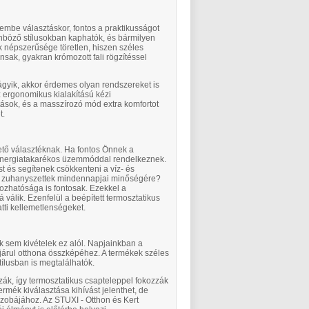
embe választáskor, fontos a praktikusságot
böző stílusokban kaphatók, és bármilyen
k népszerűsége töretlen, hiszen széles
nsak, gyakran krómozott fali rögzítéssel
gyik, akkor érdemes olyan rendszereket is
 ergonomikus kialakítású kézi
tások, és a masszírozó mód extra komfortot
t.
ető választéknak. Ha fontos Önnek a
 energiatakarékos üzemmóddal rendelkeznek.
és segítenek csökkenteni a víz- és
 a zuhanyszettek mindennapjai minőségére?
ozhatósága is fontosak. Ezekkel a
válik. Ezenfelül a beépített termosztatikus
tti kellemetlenségeket.
k sem kivételek ez alól. Napjainkban a
árul otthona összképéhez. A termékek széles
ílusban is megtalálhatók.
ák, így termosztatikus csapteleppel fokozzák
ermék kiválasztása kihívást jelenthet, de
szobájához. Az STUXI - Otthon és Kert