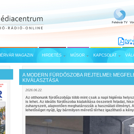
Fehérvár TV
Vö
HÉRVÁR MAGAZIN
HIRDETÉS
MŰSOR
KAPCSOLAT
VÁL
A MODERN FÜRDŐSZOBA REJTELMEI: MEGFE
KIVÁLASZTÁSA
2026.06.22.
Az otthonunk fürdőszobája több mint csak a napi higiénia helysz
is lehet. Az ideális fürdőszoba kialakítása összetett feladat, his
zuhanyszett, alapvetően meghatározzák a használati élményt. 
lehetőséget nyújt, így bármilyen méretű térhez igazítható a kén