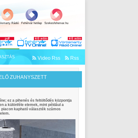
rösmarty Rádió
Fehérvár hetilap
Szekesfehervar.hu
ASZTÁS
Video Rss
Rss
LELŐ ZUHANYSZETT
íne; ez a pihenés és feltöltődés központja
zen a különféle elemek, mint például a
A piacon kapható választék számos
yelem.