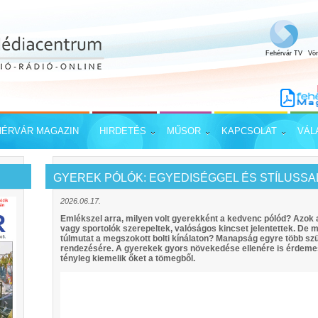
Fehérvár TV
Vö
HÉRVÁR MAGAZIN
HIRDETÉS
MŰSOR
KAPCSOLAT
VÁL
GYEREK PÓLÓK: EGYEDISÉGGEL ÉS STÍLUSSA
2026.06.17.
Emlékszel arra, milyen volt gyerekként a kedvenc pólód? Azok
vagy sportolók szerepeltek, valóságos kincset jelentettek. De m
túlmutat a megszokott bolti kínálaton? Manapság egyre több szü
rendezésére. A gyerekek gyors növekedése ellenére is érdeme
tényleg kiemelik őket a tömegből.