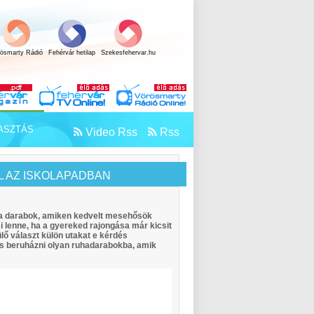
rösmarty Rádió
Fehérvár hetilap
Szekesfehervar.hu
ASZTÁS
Video Rss
Rss
L AZ ISKOLAPADBAN
 a darabok, amiken kedvelt mesehősök
i lenne, ha a gyereked rajongása már kicsit
lő választ külön utakat e kérdés
s beruházni olyan ruhadarabokba, amik