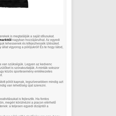
rekek is megtalálják a saját stílusukat.
markttól
nagyban hozzájárulhat. Az egyedi
uk lehessenek és kifejezhessék ízlésüket.
llat vigyorog a pólójukról! És te hogy látod,
kra van szükségük. Legyen az kedvenc
zülőket is szórakoztatják. A minták sokszor
 vagy közös sportesemény emlékezetes
t.
tott pólót kapnak, legszívesebben mindig azt
ndig van lehetőség újat szerezni.
tivitásukat is fejlesztik. Ha fontos
ön, megéri körülnézni a piacon elérhető
nek: a teljesen egyedi dizájntól a