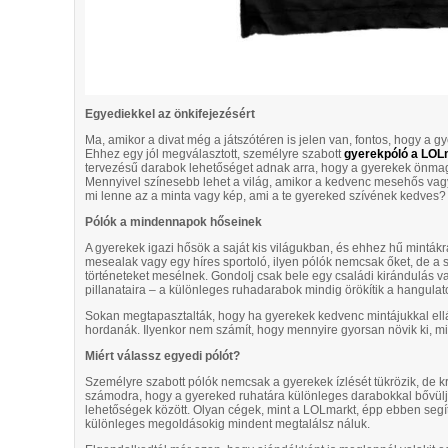
Egyediekkel az önkifejezésért
Ma, amikor a divat még a játszótéren is jelen van, fontos, hogy a gye
Ehhez egy jól megválasztott, személyre szabott
gyerekpóló a LOL
tervezésű darabok lehetőséget adnak arra, hogy a gyerekek önmag
Mennyivel színesebb lehet a világ, amikor a kedvenc mesehős vagy á
mi lenne az a minta vagy kép, ami a te gyereked szívének kedves?
Pólók a mindennapok hőseinek
A gyerekek igazi hősök a saját kis világukban, és ehhez hű mintá
mesealak vagy egy híres sportoló, ilyen pólók nemcsak őket, de a s
történeteket mesélnek. Gondolj csak bele egy családi kirándulás
pillanataira – a különleges ruhadarabok mindig örökítik a hangulato
Sokan megtapasztalták, hogy ha gyerekek kedvenc mintájukkal ellá
hordanák. Ilyenkor nem számít, hogy mennyire gyorsan növik ki, mi
Miért válassz egyedi pólót?
Személyre szabott pólók nemcsak a gyerekek ízlését tükrözik, de krea
számodra, hogy a gyereked ruhatára különleges darabokkal bővülj
lehetőségek között. Olyan cégek, mint a LOLmarkt, épp ebben segíte
különleges megoldásokig mindent megtalálsz náluk.