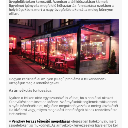
üvegfelületeken keresztül. Azonban a téli időszakban kiemelt
figyelmet igényel a megfelelő hőháztartás fenntartása ezekben a
helyiségekben, mert a nagy üvegfelületeken át a meleg könnyen
elillan.
Hogyan kerülhető el az ilyen jellegű probléma a télikertedben?
Vizsgáljuk meg a lehetőségeket!
Az árnyékolás fontossága
Nyáron a télikert akár egy szaunává is válhat, ha a nap által okozott
túlhevülést nem kezeled időben. Az árnyékolók segítenek csökkenteni
a nyári hőmérsékletet, míg télen megakadályozzák a meleg kiszökését.
Ha kíváncsi vagy, milyen megoldási lehetőségek állnak rendelkezésre,
tarts velem!
A
Vendrey terasz téliesítő megoldásai
kifejezetten hatékonyak, mert
szigetelőként is működnek. Az árnyékolók tervezésekor figyelembe kell