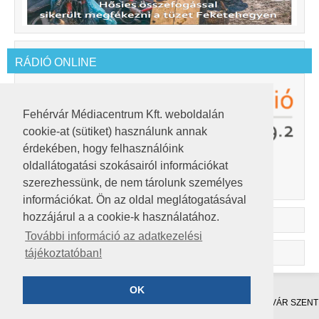
RÁDIÓ ONLINE
Fehérvár Médiacentrum Kft. weboldalán
cookie-at (sütiket) használunk annak
érdekében, hogy felhasználóink
oldallátogatási szokásairól információkat
A lejátszó Adobe Flash Player 10-et igényel.
Innen letöltheted.
szerezhessünk, de nem tárolunk személyes
információkat. Ön az oldal meglátogatásával
hozzájárul a a cookie-k használatához.
További információ az adatkezelési
tájékoztatóban!
OK
©2019
FEHÉRVÁR MÉDIACENTRUM KFT.
8000 SZÉKESFEHÉRVÁR SZENT
VENDEL U. 17/A.