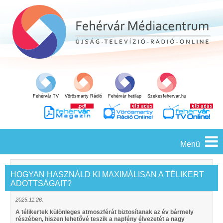
Fehérvár TV
Vörösmarty Rádió
Fehérvár hetilap
Szekesfehervar.hu
Menü
HOGYAN HASZNÁLD KI MAXIMÁLISAN A TÉLIKERT
ADOTTSÁGAIT?
2025.11.26.
A télikertek különleges atmoszférát biztosítanak az év bármely
részében, hiszen lehetővé teszik a napfény élvezetét a nagy