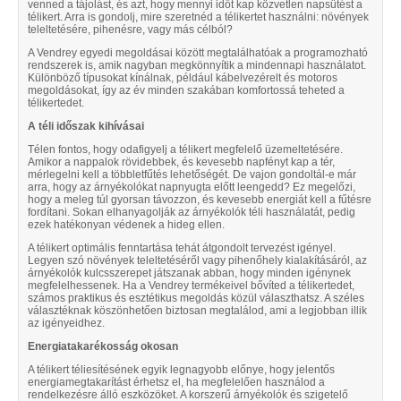
venned a tájolást, és azt, hogy mennyi időt kap közvetlen napsütést a
télikert. Arra is gondolj, mire szeretnéd a télikertet használni: növények
teleltetésére, pihenésre, vagy más célból?
A
Vendrey egyedi megoldásai között megtalálhatóak a programozható
rendszerek is, amik nagyban megkönnyítik a mindennapi használatot.
Különböző típusokat kínálnak, például kábelvezérelt és motoros
megoldásokat, így az év minden szakában komfortossá teheted a
télikertedet.
A téli időszak kihívásai
Télen fontos, hogy odafigyelj a télikert megfelelő üzemeltetésére.
Amikor a nappalok rövidebbek, és kevesebb napfényt kap a tér,
mérlegelni kell a többletfűtés lehetőségét. De vajon gondoltál-e már
arra, hogy az árnyékolókat napnyugta előtt leengedd? Ez megelőzi,
hogy a meleg túl gyorsan távozzon, és kevesebb energiát kell a fűtésre
fordítani. Sokan elhanyagolják az árnyékolók téli használatát, pedig
ezek hatékonyan védenek a hideg ellen.
A télikert optimális fenntartása tehát átgondolt tervezést igényel.
Legyen szó növények teleltetéséről vagy pihenőhely kialakításáról, az
árnyékolók kulcsszerepet játszanak abban, hogy minden igénynek
megfelelhessenek. Ha a Vendrey termékeivel bővíted a télikertedet,
számos praktikus és esztétikus megoldás közül választhatsz. A széles
választéknak köszönhetően biztosan megtalálod, ami a legjobban illik
az igényeidhez.
Energiatakarékosság okosan
A télikert téliesítésének egyik legnagyobb előnye, hogy jelentős
energiamegtakarítást érhetsz el, ha megfelelően használod a
rendelkezésre álló eszközöket. A korszerű árnyékolók és szigetelő