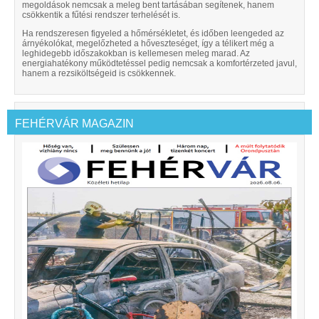
megoldások nemcsak a meleg bent tartásában segítenek, hanem
csökkentik a fűtési rendszer terhelését is.
Ha rendszeresen figyeled a hőmérsékletet, és időben leengeded az
árnyékolókat, megelőzheted a hőveszteséget, így a télikert még a
leghidegebb időszakokban is kellemesen meleg marad. Az
energiahatékony működtetéssel pedig nemcsak a komfortérzeted javul,
hanem a rezsiköltségeid is csökkennek.
FEHÉRVÁR MAGAZIN