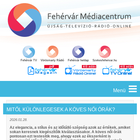
Fehérvár TV
Vörösmarty Rádió
Fehérvár hetilap
Szekesfehervar.hu
Menü
MITŐL KÜLÖNLEGESEK A KÖVES NŐI ÓRÁK?
2026.01.28.
Az elegancia, a stílus és az időtálló szépség azok az értékek, amiket
sokan keresnek kiegészítőik kiválasztásakor. A köves női órák
pontosan ezt testesítik meg, ahogy ezek az ékszerként is