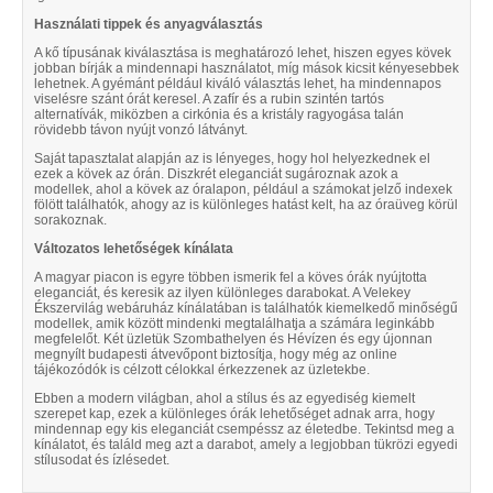
Használati tippek és anyagválasztás
A kő típusának kiválasztása is meghatározó lehet, hiszen egyes kövek
jobban bírják a mindennapi használatot, míg mások kicsit kényesebbek
lehetnek. A gyémánt például kiváló választás lehet, ha mindennapos
viselésre szánt órát keresel. A zafír és a rubin szintén tartós
alternatívák, miközben a cirkónia és a kristály ragyogása talán
rövidebb távon nyújt vonzó látványt.
Saját tapasztalat alapján az is lényeges, hogy hol helyezkednek el
ezek a kövek az órán. Diszkrét eleganciát sugároznak azok a
modellek, ahol a kövek az óralapon, például a számokat jelző indexek
fölött találhatók, ahogy az is különleges hatást kelt, ha az óraüveg körül
sorakoznak.
Változatos lehetőségek kínálata
A magyar piacon is egyre többen ismerik fel a köves órák nyújtotta
eleganciát, és keresik az ilyen különleges darabokat. A Velekey
Ékszervilág webáruház kínálatában is találhatók kiemelkedő minőségű
modellek, amik között mindenki megtalálhatja a számára leginkább
megfelelőt. Két üzletük Szombathelyen és Hévízen és egy újonnan
megnyílt budapesti átvevőpont biztosítja, hogy még az online
tájékozódók is célzott célokkal érkezzenek az üzletekbe.
Ebben a modern világban, ahol a stílus és az egyediség kiemelt
szerepet kap, ezek a különleges órák lehetőséget adnak arra, hogy
mindennap egy kis eleganciát csempéssz az életedbe. Tekintsd meg a
kínálatot, és találd meg azt a darabot, amely a legjobban tükrözi egyedi
stílusodat és ízlésedet.