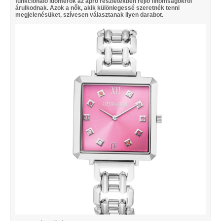
funkcionáló időmérők az apró részletekben rejlő finomságokról
árulkodnak. Azok a nők, akik különlegessé szeretnék tenni
megjelenésüket, szívesen választanak ilyen darabot.