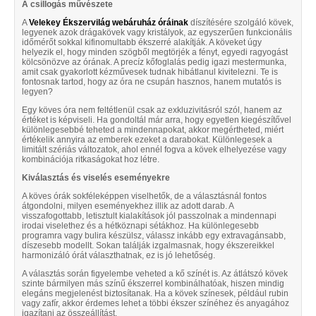
A csillogás művészete
A
Velekey Ékszervilág webáruház óráinak
díszítésére szolgáló kövek,
legyenek azok drágakövek vagy kristályok, az egyszerűen funkcionális
időmérőt sokkal kifinomultabb ékszerré alakítják. A köveket úgy
helyezik el, hogy minden szögből megtörjék a fényt, egyedi ragyogást
kölcsönözve az órának. A precíz kőfoglalás pedig igazi mestermunka,
amit csak gyakorlott kézművesek tudnak hibátlanul kivitelezni. Te is
fontosnak tartod, hogy az óra ne csupán hasznos, hanem mutatós is
legyen?
Egy köves óra nem feltétlenül csak az exkluzivitásról szól, hanem az
értéket is képviseli. Ha gondoltál már arra, hogy egyetlen kiegészítővel
különlegesebbé teheted a mindennapokat, akkor megértheted, miért
értékelik annyira az emberek ezeket a darabokat. Különlegesek a
limitált szériás változatok, ahol ennél fogva a kövek elhelyezése vagy
kombinációja ritkaságokat hoz létre.
Kiválasztás és viselés eseményekre
A köves órák sokféleképpen viselhetők, de a választásnál fontos
átgondolni, milyen eseményekhez illik az adott darab. A
visszafogottabb, letisztult kialakítások jól passzolnak a mindennapi
irodai viselethez és a hétköznapi sétákhoz. Ha különlegesebb
programra vagy bulira készülsz, válassz inkább egy extravagánsabb,
díszesebb modellt. Sokan találják izgalmasnak, hogy ékszereikkel
harmonizáló órát választhatnak, ez is jó lehetőség.
A választás során figyelembe veheted a kő színét is. Az átlátszó kövek
szinte bármilyen más színű ékszerrel kombinálhatóak, hiszen mindig
elegáns megjelenést biztosítanak. Ha a kövek színesek, például rubin
vagy zafír, akkor érdemes lehet a többi ékszer színéhez és anyagához
igazítani az összeállítást.