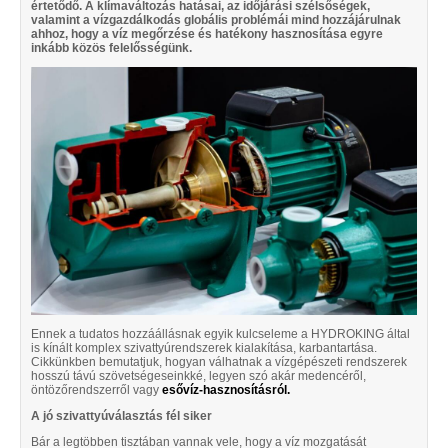
értetődő. A klímaváltozás hatásai, az időjárási szélsőségek,
valamint a vízgazdálkodás globális problémái mind hozzájárulnak
ahhoz, hogy a víz megőrzése és hatékony hasznosítása egyre
inkább közös felelősségünk.
Ennek a tudatos hozzáállásnak egyik kulcseleme a HYDROKING által
is kínált komplex szivattyúrendszerek kialakítása, karbantartása.
Cikkünkben bemutatjuk, hogyan válhatnak a vízgépészeti rendszerek
hosszú távú szövetségeseinkké, legyen szó akár medencéről,
öntözőrendszerről vagy
esővíz-hasznosításról.
A jó szivattyúválasztás fél siker
Bár a legtöbben tisztában vannak vele, hogy a víz mozgatását