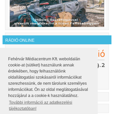
RÁDIÓ ONLINE
Fehérvár Médiacentrum Kft. weboldalán
cookie-at (sütiket) használunk annak
érdekében, hogy felhasználóink
oldallátogatási szokásairól információkat
A lejátszó Adobe Flash Player 10-et igényel.
Innen letöltheted.
szerezhessünk, de nem tárolunk személyes
információkat. Ön az oldal meglátogatásával
hozzájárul a a cookie-k használatához.
További információ az adatkezelési
tájékoztatóban!