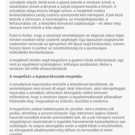
szivattyúk végzik, tehát ezek a gépek jelentik a rendszer szívét, a
vásárláskor ennek a ténynek a súlyát mégsem kezelik a helyén. A
szivattyúk világa bizony eléggé színes, a megfelelő eszköz
kiválasztásához pedig számos szempontot kell mérlegelni. Ezek közé
tartozik a vízhozam, a nyomásigény, az energiafogyasztás, a
felhasználási cél, a telepítési környezet sajátosságai – és akkor még
messze nem értünk a lista végére.
Ezért is fontos, hogy a vásárlást semmiképpen se végezze laikus fejjel,
minden esetben kérje szakértő segítségét. Egy tapasztalt vízgépészeti
szakember nemcsak az igényeihez illő típust segít kiválasztani, hanem
hosszú távon is partner az üzembiztonság és a gazdaságos
működtetés fenntartásában.
A megfelelő döntés segít megelőzni a gyakori hibák előfordulását, úgy
mint az egyébként szükségtelen, költséges javításokat, illetve a
rendszer idő előtti elhasználódását.
A megelőzés a legtakarékosabb megoldás
A szivattyúval kapcsolatos teendők a telepítéssel kezdődnek, de
semmiképpen sem érnek ott véget. Akár intenzíven, akár idényjelleggel
használja a szivattyút, időszakos átvizsgálás nélkül könnyen
előfordulhat, hogy a rendszer éppen a legalkalmatlanabb pillanatban
hibásodik meg: megszakad az öntözés, bezöldül a medence.
A megelőzés sokkal hatékonyabb és olcsóbb, mint a hirtelen jött
javítás, lehetőleg a szezon közepén. Egy intenzíven (egész évben)
használt szivattyút évente szervizeltetni kell, de a pár hónapos szezont
végigdolgozó masináknak is legalább háromévente karbantartásra van
szükségük. Az alapos átvizsgálás során a rejtett hibák is kiszűrhetőek,
az elöregedett alkatrészeket még időben és tervezetten ki lehet
cserélni.