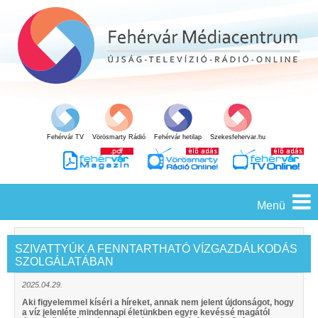
Fehérvár TV
Vörösmarty Rádió
Fehérvár hetilap
Szekesfehervar.hu
Menü
SZIVATTYÚK A FENNTARTHATÓ VÍZGAZDÁLKODÁS
SZOLGÁLATÁBAN
2025.04.29.
Aki figyelemmel kíséri a híreket, annak nem jelent újdonságot, hogy
a víz jelenléte mindennapi életünkben egyre kevéssé magától