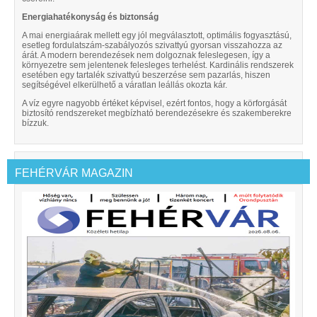
Energiahatékonyság és biztonság
A mai energiaárak mellett egy jól megválasztott, optimális fogyasztású,
esetleg fordulatszám-szabályozós szivattyú gyorsan visszahozza az
árát. A modern berendezések nem dolgoznak feleslegesen, így a
környezetre sem jelentenek felesleges terhelést. Kardinális rendszerek
esetében egy tartalék szivattyú beszerzése sem pazarlás, hiszen
segítségével elkerülhető a váratlan leállás okozta kár.
A víz egyre nagyobb értéket képvisel, ezért fontos, hogy a körforgását
biztosító rendszereket megbízható berendezésekre és szakemberekre
bízzuk.
FEHÉRVÁR MAGAZIN