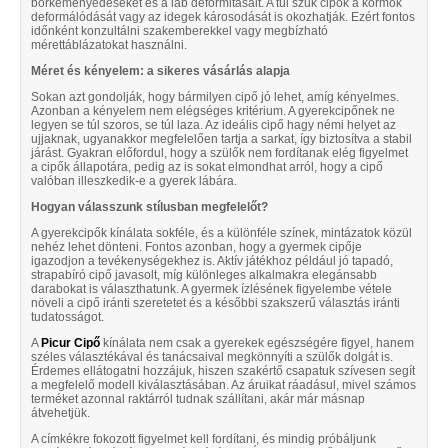
bőrkeményedéseket és a láb deformitásait. A túl szűk cipők a körmök
deformálódását vagy az idegek károsodását is okozhatják. Ezért fontos
időnként konzultálni szakemberekkel vagy megbízható
mérettáblázatokat használni.
Méret és kényelem: a sikeres vásárlás alapja
Sokan azt gondolják, hogy bármilyen cipő jó lehet, amíg kényelmes.
Azonban a kényelem nem elégséges kritérium. A gyerekcipőnek ne
legyen se túl szoros, se túl laza. Az ideális cipő hagy némi helyet az
ujjaknak, ugyanakkor megfelelően tartja a sarkat, így biztosítva a stabil
járást. Gyakran előfordul, hogy a szülők nem fordítanak elég figyelmet
a cipők állapotára, pedig az is sokat elmondhat arról, hogy a cipő
valóban illeszkedik-e a gyerek lábára.
Hogyan válasszunk stílusban megfelelőt?
A gyerekcipők kínálata sokféle, és a különféle színek, mintázatok közül
nehéz lehet dönteni. Fontos azonban, hogy a gyermek cipője
igazodjon a tevékenységekhez is. Aktív játékhoz például jó tapadó,
strapabíró cipő javasolt, míg különleges alkalmakra elegánsabb
darabokat is választhatunk. A gyermek ízlésének figyelembe vétele
növeli a cipő iránti szeretetet és a későbbi szakszerű választás iránti
tudatosságot.
A
Picur Cipő
kínálata nem csak a gyerekek egészségére figyel, hanem
széles választékával és tanácsaival megkönnyíti a szülők dolgát is.
Érdemes ellátogatni hozzájuk, hiszen szakértő csapatuk szívesen segít
a megfelelő modell kiválasztásában. Az áruikat ráadásul, mivel számos
terméket azonnal raktárról tudnak szállítani, akár már másnap
átvehetjük.
A címkékre fokozott figyelmet kell fordítani, és mindig próbáljunk