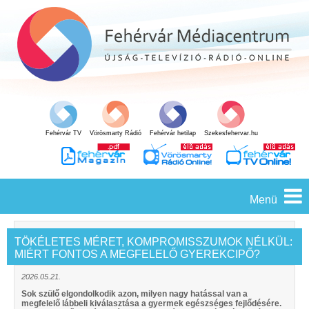
Fehérvár TV
Vörösmarty Rádió
Fehérvár hetilap
Szekesfehervar.hu
Menü
TÖKÉLETES MÉRET, KOMPROMISSZUMOK NÉLKÜL:
MIÉRT FONTOS A MEGFELELŐ GYEREKCIPŐ?
2026.05.21.
Sok szülő elgondolkodik azon, milyen nagy hatással van a
megfelelő lábbeli kiválasztása a gyermek egészséges fejlődésére.