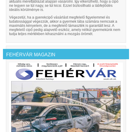
aktuális mérettáblázat alapján vásárolni. Így elkerülhető, hogy a cipő
ne legyen se túl nagy, se túl kicsi. Ezzel biztosítható a lábfejlődés
ideális körülménye is.
Végezetül, ha a gyerekcipő vásárlást megfelelő figyelemmel és
tudatossággal végezzük, akkor a gyermek lába számára nemcsak a
maximális kényelem, de a megfelelő támaszték is garantált lesz. A
megfelelő cipő pedig alapvető eszköz, amely nélkül gyermekünk nem
tudja teljes mértékben kihasználni a mozgás örömét.
FEHÉRVÁR MAGAZIN