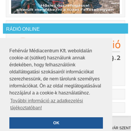
RÁDIÓ ONLINE
Fehérvár Médiacentrum Kft. weboldalán
cookie-at (sütiket) használunk annak
érdekében, hogy felhasználóink
oldallátogatási szokásairól információkat
A lejátszó Adobe Flash Player 10-et igényel.
Innen letöltheted.
szerezhessünk, de nem tárolunk személyes
információkat. Ön az oldal meglátogatásával
hozzájárul a a cookie-k használatához.
További információ az adatkezelési
tájékoztatóban!
OK
©2019
FEHÉRVÁR MÉDIACENTRUM KFT.
8000 SZÉKESFEHÉRVÁR SZENT