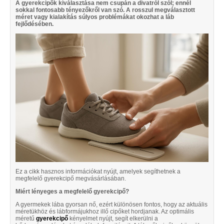
A gyerekcipők kiválasztása nem csupán a divatról szól; ennél
sokkal fontosabb tényezőkről van szó. A rosszul megválasztott
méret vagy kialakítás súlyos problémákat okozhat a láb
fejlődésében.
Ez a cikk hasznos információkat nyújt, amelyek segíthetnek a
megfelelő gyerekcipő megvásárlásában.
Miért lényeges a megfelelő gyerekcipő?
A gyermekek lába gyorsan nő, ezért különösen fontos, hogy az aktuális
méretükhöz és lábformájukhoz illő cipőket hordjanak. Az optimális
méretű
gyerekcipő
kényelmet nyújt, segít elkerülni a