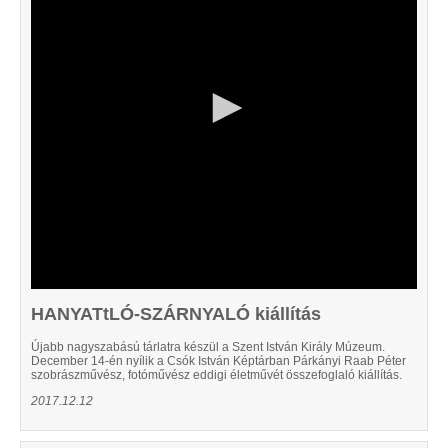
58
seconds
HANYATtLÓ-SZÁRNYALÓ kiállítás
Újabb nagyszabású tárlatra készül a Szent István Király Múzeum.
December 14-én nyílik a Csók István Képtárban Párkányi Raab Péter
szobrászművész, fotóművész eddigi életművét összefoglaló kiállítás.
2017.12.12