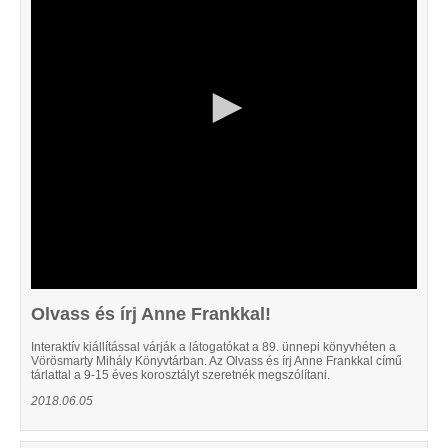
49
seconds
Olvass és írj Anne Frankkal!
Interaktív kiállítással várják a látogatókat a 89. ünnepi könyvhéten a
Vörösmarty Mihály Könyvtárban. Az Olvass és írj Anne Frankkal című
tárlattal a 9-15 éves korosztályt szeretnék megszólítani.
2018.06.05