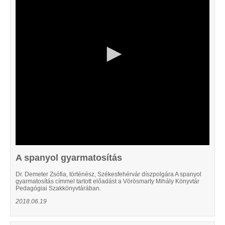
18
seconds
A spanyol gyarmatosítás
Dr. Demeter Zsófia, történész, Székesfehérvár díszpolgára A spanyol
gyarmatosítás címmel tartott előadást a Vörösmarty Mihály Könyvtár
Pedagógiai Szakkönyvtárában.
2018.06.19