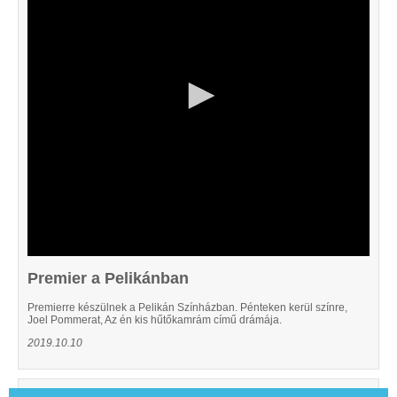
44
seconds
Premier a Pelikánban
Premierre készülnek a Pelikán Színházban. Pénteken kerül színre,
Joel Pommerat, Az én kis hűtőkamrám című drámája.
2019.10.10