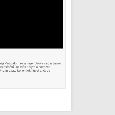
úsági Mozgalom és a Fejér Szövetség a városi
zetésétől, állítsák helyre a Nemzeti
- ban avatottak emlékművet a város