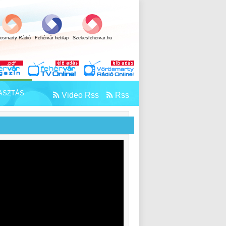
rösmarty Rádió
Fehérvár hetilap
Szekesfehervar.hu
ASZTÁS
Video Rss
Rss