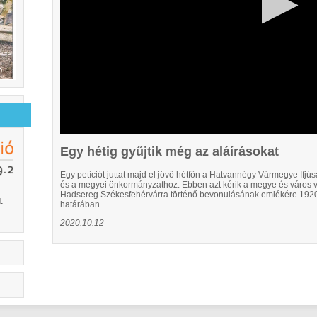
Egy hétig gyűjtik még az aláírásokat
Egy petíciót juttat majd el jövő hétfőn a Hatvannégy Vármegye Ifj
és a megyei önkormányzathoz. Ebben azt kérik a megye és város ve
Hadsereg Székesfehérvárra történő bevonulásának emlékére 1920
.
határában.
2020.10.12