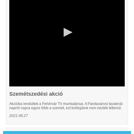
22
seconds
Szemétszedési akció
Akcióba lendültek a Fehérvár TV munkatársai. A Palotavárosi tavaknál
napról napra egyre több a szemét, ezt kollégáink nem nézték tétlenül.
2021.08.27