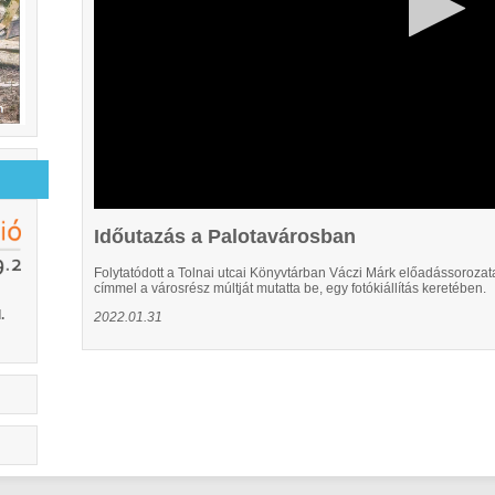
Időutazás a Palotavárosban
Folytatódott a Tolnai utcai Könyvtárban Váczi Márk előadássorozat
címmel a városrész múltját mutatta be, egy fotókiállítás keretében.
.
2022.01.31