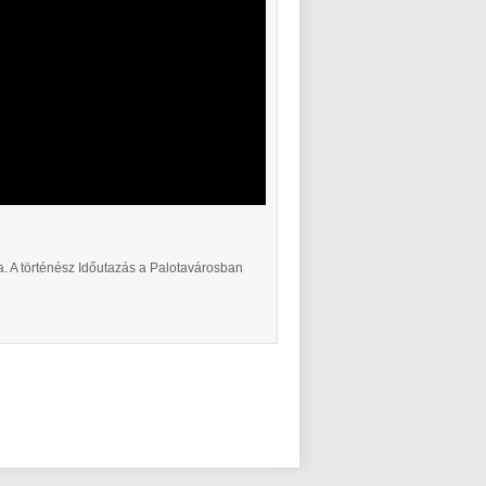
a. A történész Időutazás a Palotavárosban