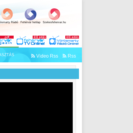
rösmarty Rádió
Fehérvár hetilap
Szekesfehervar.hu
ASZTÁS
Video Rss
Rss