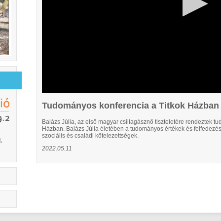
Tudományos konferencia a Titkok Házban
Balázs Júlia, az első magyar csillagásznő tiszteletére rendeztek 
Házban. Balázs Júlia életében a tudományos értékek és felfedezés
szociális és családi kötelezettségek.
.
2022.05.11