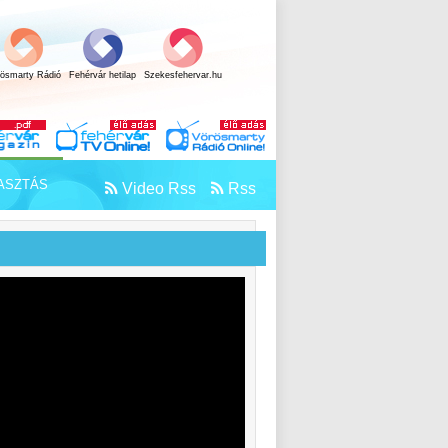
rösmarty Rádió
Fehérvár hetilap
Szekesfehervar.hu
ASZTÁS
Video Rss
Rss