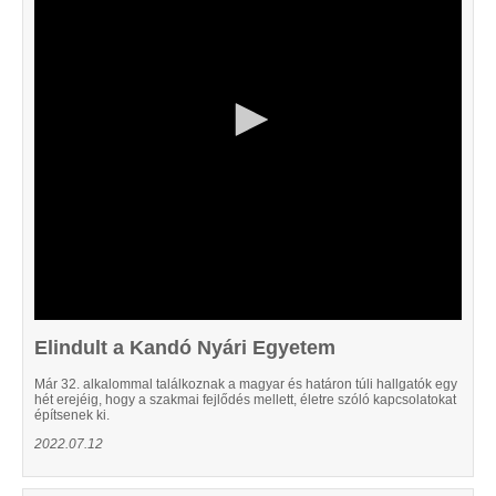
Elindult a Kandó Nyári Egyetem
Már 32. alkalommal találkoznak a magyar és határon túli hallgatók egy
hét erejéig, hogy a szakmai fejlődés mellett, életre szóló kapcsolatokat
építsenek ki.
2022.07.12