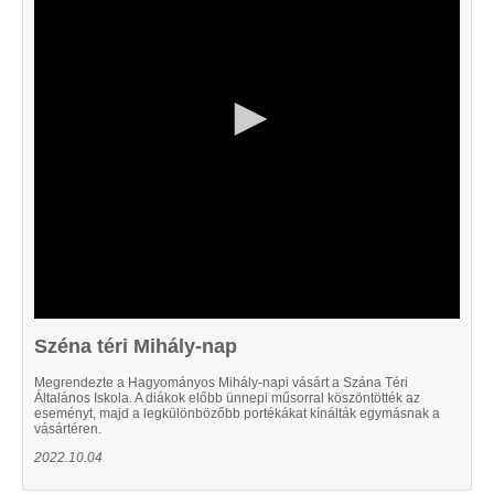
45
seconds
Széna téri Mihály-nap
Megrendezte a Hagyományos Mihály-napi vásárt a Szána Téri
Általános Iskola. A diákok előbb ünnepi műsorral köszöntötték az
eseményt, majd a legkülönbözőbb portékákat kínálták egymásnak a
vásártéren.
2022.10.04