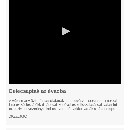
12
seconds
Belecsaptak az évadba
A Vörösmarty Színház társulatának tagjai egész napos programokkal,
improvizációs játékkal, tánccal, zenével és kulisszajárással, valamint
exkluzív kedvezményekkel és nyereményekkel várták a közönséget.
2023.10.02