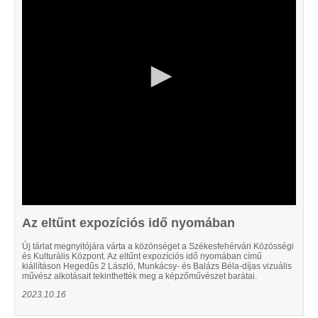
53
seconds
Az eltűnt expozíciós idő nyomában
Új tárlat megnyitójára várta a közönséget a Székesfehérvári Közösségi
és Kulturális Központ. Az eltűnt expozíciós idő nyomában című
kiállításon Hegedűs 2 László, Munkácsy- és Balázs Béla-díjas vizuális
művész alkotásait tekinthették meg a képzőművészet barátai.
2023.10.16