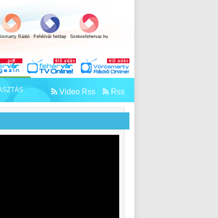
rösmarty Rádió
Fehérvár hetilap
Szekesfehervar.hu
ASZTÁS
Video Rss
Rss