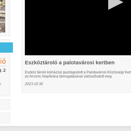
Eszköztároló a palotavárosi kertben
Eszköz tároló kisházzal gazdagodott a Palotavárosi Közösségi Kert
az Arconic Alapítvány támogatásával valósulhatott meg.
.
2023.10.30