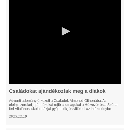
25
seconds
Családokat ajándékoztak meg a diákok
Adventi adomány érkezett a Családok Átmeneti Otthonába. Az
élelmiszereket, ajándékokat rejtő csomagokat a Hétvezér és a Széna
téri Általános Iskola diákjai gyűjtötték, és vitték el az intézménybe.
2023.12.19