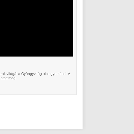
arak világát a Gyöngyvirág utca gyerkőcei. A
atott meg.