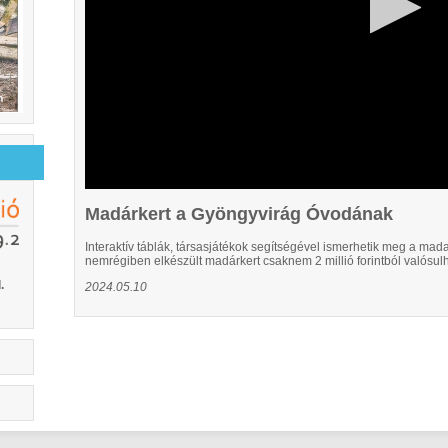
Madárkert a Gyöngyvirág Óvodának
Interaktív táblák, társasjátékok segítségével ismerhetik meg a mad
nemrégiben elkészült madárkert csaknem 2 millió forintból valósulh
.
2024.05.10