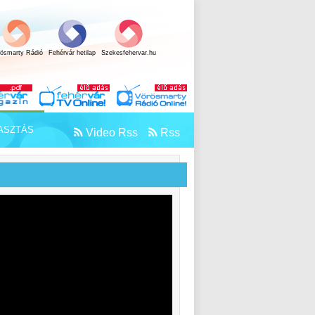
rösmarty Rádió
Fehérvár hetilap
Szekesfehervar.hu
ASZTÁS
Video Rss
Rss