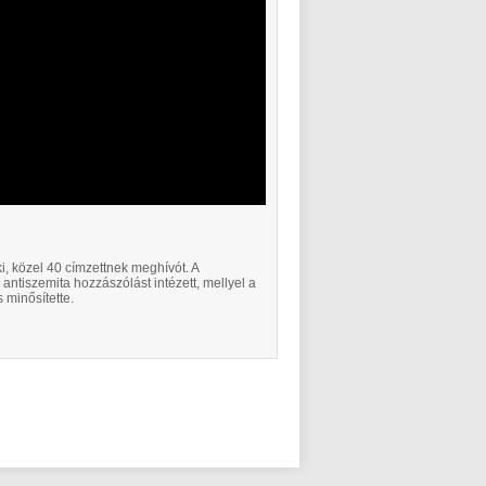
i, közel 40 címzettnek meghívót. A
ntiszemita hozzászólást intézett, mellyel a
 minősítette.