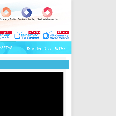
rösmarty Rádió
Fehérvár hetilap
Szekesfehervar.hu
ASZTÁS
Video Rss
Rss