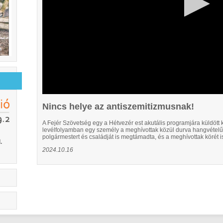
Nincs helye az antiszemitizmusnak!
A Fejér Szövetség egy a Hétvezér est akutális programjára küldött k
levélfolyamban egy személy a meghívottak közül durva hangvételű a
polgármestert és családját is megtámadta, és a meghívottak körét is
.
2024.10.16