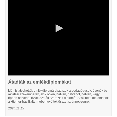
10
seconds
Átadták az emlékdiplomákat
Idén is átvehették emlékdiplomájukat azok a pedagógusok, óvónők és
oktatási szakemberek, akik ötven, hatvan, hatvanöt, hetven, vagy
éppen hetvenöt évvel ezelőtt szereztek diplomát. A "színes" diplomások
a Hiemer-ház Báltermében gyűltek össze az ünnepségre.
2024.11.15