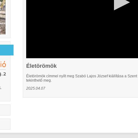
Életörömök
Életörömök címmel nyílt meg Szabó Lajos József kiállítása a Szent 
tekinthető meg.
.
2025.04.07