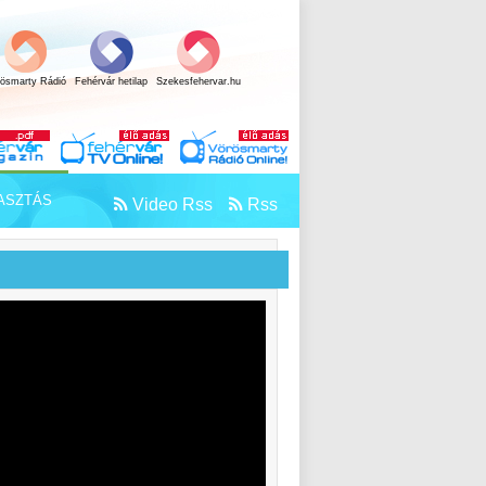
rösmarty Rádió
Fehérvár hetilap
Szekesfehervar.hu
ASZTÁS
Video Rss
Rss