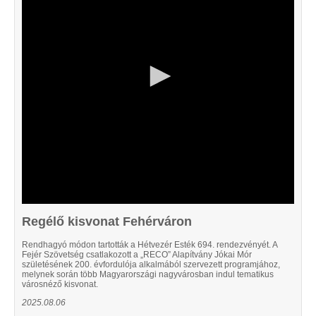
14
seconds
Regélő kisvonat Fehérváron
Rendhagyó módon tartották a Hétvezér Esték 694. rendezvényét. A
Fejér Szövetség csatlakozott a „RECO” Alapítvány Jókai Mór
születésének 200. évfordulója alkalmából szervezett programjához,
melynek során több Magyarországi nagyvárosban indul tematikus
városnéző kisvonat.
2025.08.06