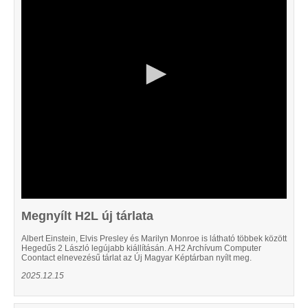
21
seconds
Megnyílt H2L új tárlata
Albert Einstein, Elvis Presley és Marilyn Monroe is látható többek között
Hegedűs 2 László legújabb kiállításán. A H2 Archívum Computer
Coontact elnevezésű tárlat az Új Magyar Képtárban nyílt meg.
2025.12.15